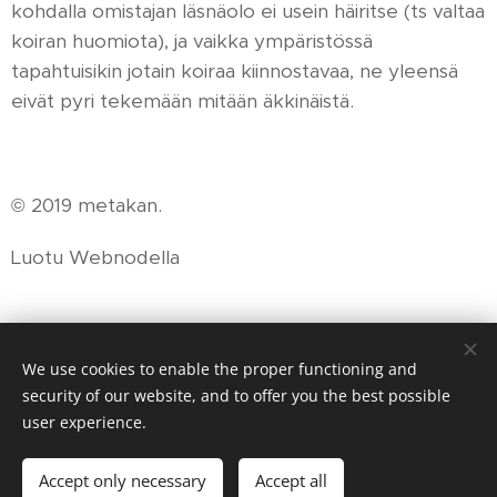
kohdalla omistajan läsnäolo ei usein häiritse (ts valtaa
koiran huomiota), ja vaikka ympäristössä
tapahtuisikin jotain koiraa kiinnostavaa, ne yleensä
eivät pyri tekemään mitään äkkinäistä.
© 2019 metakan.
Luotu Webnodella
Share
We use cookies to enable the proper functioning and
security of our website, and to offer you the best possible
user experience.
© 2024 Tassutaikuri
Accept only necessary
Accept all
Powered by
Webnode
Cookies