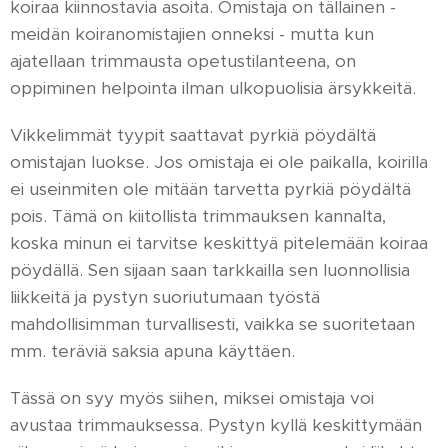
koiraa kiinnostavia asoita. Omistaja on tällainen -
meidän koiranomistajien onneksi - mutta kun
ajatellaan trimmausta opetustilanteena, on
oppiminen helpointa ilman ulkopuolisia ärsykkeitä.
Vikkelimmät tyypit saattavat pyrkiä pöydältä
omistajan luokse. Jos omistaja ei ole paikalla, koirilla
ei useinmiten ole mitään tarvetta pyrkiä pöydältä
pois. Tämä on kiitollista trimmauksen kannalta,
koska minun ei tarvitse keskittyä pitelemään koiraa
pöydällä. Sen sijaan saan tarkkailla sen luonnollisia
liikkeitä ja pystyn suoriutumaan työstä
mahdollisimman turvallisesti, vaikka se suoritetaan
mm. teräviä saksia apuna käyttäen.
Tässä on syy myös siihen, miksei omistaja voi
avustaa trimmauksessa. Pystyn kyllä keskittymään