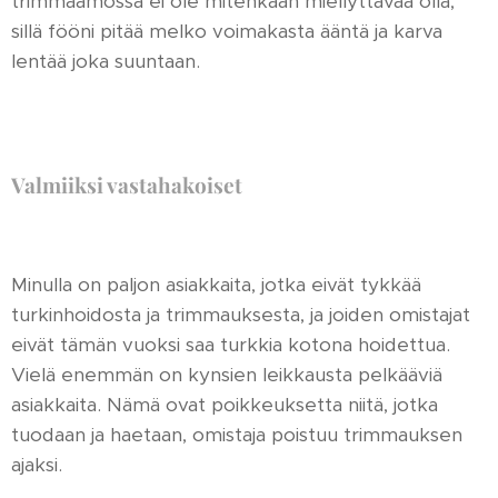
trimmaamossa ei ole mitenkään miellyttävää olla,
sillä fööni pitää melko voimakasta ääntä ja karva
lentää joka suuntaan.
Valmiiksi vastahakoiset
Minulla on paljon asiakkaita, jotka eivät tykkää
turkinhoidosta ja trimmauksesta, ja joiden omistajat
eivät tämän vuoksi saa turkkia kotona hoidettua.
Vielä enemmän on kynsien leikkausta pelkääviä
asiakkaita. Nämä ovat poikkeuksetta niitä, jotka
tuodaan ja haetaan, omistaja poistuu trimmauksen
ajaksi.