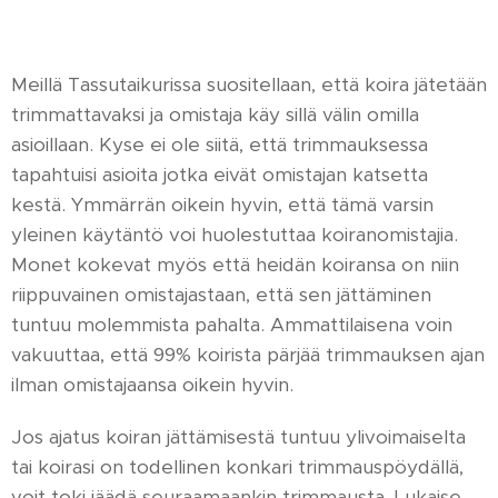
Meillä Tassutaikurissa suositellaan, että koira jätetään
trimmattavaksi ja omistaja käy sillä välin omilla
asioillaan. Kyse ei ole siitä, että trimmauksessa
tapahtuisi asioita jotka eivät omistajan katsetta
kestä. Ymmärrän oikein hyvin, että tämä varsin
yleinen käytäntö voi huolestuttaa koiranomistajia.
Monet kokevat myös että heidän koiransa on niin
riippuvainen omistajastaan, että sen jättäminen
tuntuu molemmista pahalta. Ammattilaisena voin
vakuuttaa, että 99% koirista pärjää trimmauksen ajan
ilman omistajaansa oikein hyvin.
Jos ajatus koiran jättämisestä tuntuu ylivoimaiselta
tai koirasi on todellinen konkari trimmauspöydällä,
voit toki jäädä seuraamaankin trimmausta. Lukaise