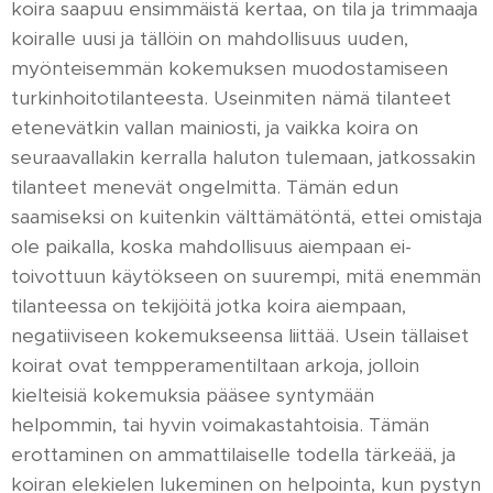
koira saapuu ensimmäistä kertaa, on tila ja trimmaaja
koiralle uusi ja tällöin on mahdollisuus uuden,
myönteisemmän kokemuksen muodostamiseen
turkinhoitotilanteesta. Useinmiten nämä tilanteet
etenevätkin vallan mainiosti, ja vaikka koira on
seuraavallakin kerralla haluton tulemaan, jatkossakin
tilanteet menevät ongelmitta. Tämän edun
saamiseksi on kuitenkin välttämätöntä, ettei omistaja
ole paikalla, koska mahdollisuus aiempaan ei-
toivottuun käytökseen on suurempi, mitä enemmän
tilanteessa on tekijöitä jotka koira aiempaan,
negatiiviseen kokemukseensa liittää. Usein tällaiset
koirat ovat tempperamentiltaan arkoja, jolloin
kielteisiä kokemuksia pääsee syntymään
helpommin, tai hyvin voimakastahtoisia. Tämän
erottaminen on ammattilaiselle todella tärkeää, ja
koiran elekielen lukeminen on helpointa, kun pystyn