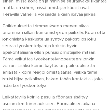
siihen, missä koira on ja mihin se seuraavaksi liikahtaa,
mutta en siihen, missä omistajan kädet ovat.
Terävillä välineillä voi saada aikaan ikävää jälkeä.
Poikkeuksetta trimmaukseen menee aikaa
enemmän silloin kun omistaja on paikalla. Koen että
jonkinlaista keskustelua syntyy pakosti jos joku
seuraa työskentelyäni ja kokisin hyvin
epäkohteliaana ellen puhuisi omistajalle mitään.
Tämä vaikuttaa työskentelynopeuteeni jonkin
verran. Lisäksi koiran käytös on poikkeuksetta
erilaista - koira reagoi omistajaansa, vaikka tämä
istuisi hiljaa paikallaan, hakee tähän kontaktia - joka
hidastaa työskentelyä.
Leikattavilla koirilla pesu ja föönaus sisältyy
useinmiten trimmaukseen. Föönauksen aikana