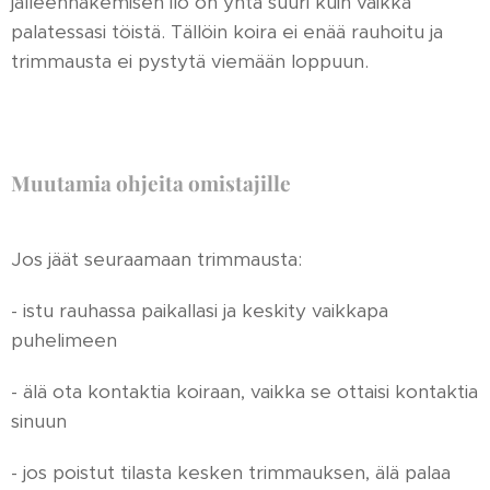
jälleennäkemisen ilo on yhtä suuri kuin vaikka
palatessasi töistä. Tällöin koira ei enää rauhoitu ja
trimmausta ei pystytä viemään loppuun.
Muutamia ohjeita omistajille
Jos jäät seuraamaan trimmausta:
- istu rauhassa paikallasi ja keskity vaikkapa
puhelimeen
- älä ota kontaktia koiraan, vaikka se ottaisi kontaktia
sinuun
- jos poistut tilasta kesken trimmauksen, älä palaa