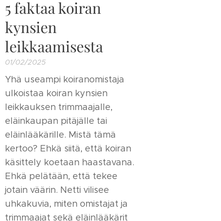
5 faktaa koiran
kynsien
leikkaamisesta
01/02/2025
Yhä useampi koiranomistaja
ulkoistaa koiran kynsien
leikkauksen trimmaajalle,
eläinkaupan pitäjälle tai
eläinlääkärille. Mistä tämä
kertoo? Ehkä siitä, että koiran
käsittely koetaan haastavana.
Ehkä pelätään, että tekee
jotain väärin. Netti vilisee
uhkakuvia, miten omistajat ja
trimmaajat sekä eläinlääkärit