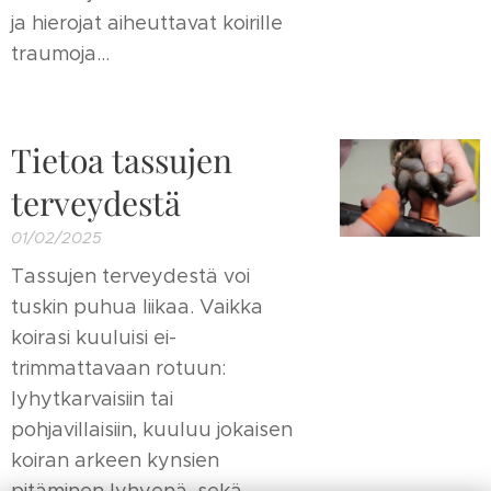
ja hierojat aiheuttavat koirille
traumoja...
Tietoa tassujen
terveydestä
01/02/2025
Tassujen terveydestä voi
tuskin puhua liikaa. Vaikka
koirasi kuuluisi ei-
trimmattavaan rotuun:
lyhytkarvaisiin tai
pohjavillaisiin, kuuluu jokaisen
koiran arkeen kynsien
pitäminen lyhyenä, sekä