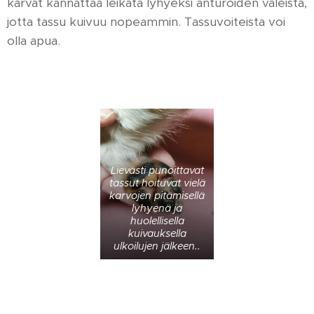
karvat kannattaa leikata lyhyeksi anturoiden väleistä,
jotta tassu kuivuu nopeammin. Tassuvoiteista voi
olla apua.
Lievästi punoittavat
tassut hoituvat vielä
karvojen pitämisellä
lyhyenä ja
huolellisella
kuivauksella
ulkoilujen jälkeen..