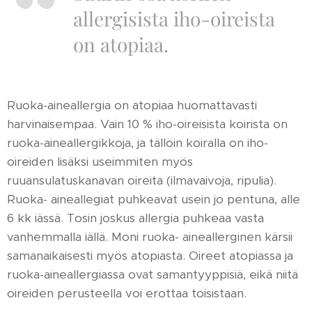
allergisista iho-oireista
on atopiaa.
Ruoka-aineallergia on atopiaa huomattavasti
harvinaisempaa. Vain 10 % iho-oireisista koirista on
ruoka-aineallergikkoja, ja tällöin koiralla on iho-
oireiden lisäksi useimmiten myös
ruuansulatuskanavan oireita (ilmavaivoja, ripulia).
Ruoka- aineallegiat puhkeavat usein jo pentuna, alle
6 kk iässä. Tosin joskus allergia puhkeaa vasta
vanhemmalla iällä. Moni ruoka- aineallerginen kärsii
samanaikaisesti myös atopiasta. Oireet atopiassa ja
ruoka-aineallergiassa ovat samantyyppisiä, eikä niitä
oireiden perusteella voi erottaa toisistaan.