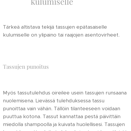
kulumiselle
Tärkeä altistava tekijä tassujen epätasaiselle
kulumiselle on ylipaino tai raajojen asentovirheet.
Tassujen punoitus
Myös tassutulehdus oireilee usein tassujen runsaana
nuolemisena. Lievässä tulehduksessa tassu
punoittaa vain vähän. Tällöin tilanteeseen voidaan
puuttua kotona. Tassut kannattaa pestä päivittäin
miedolla shampoolla ja kuivata huolellisesi. Tassujen