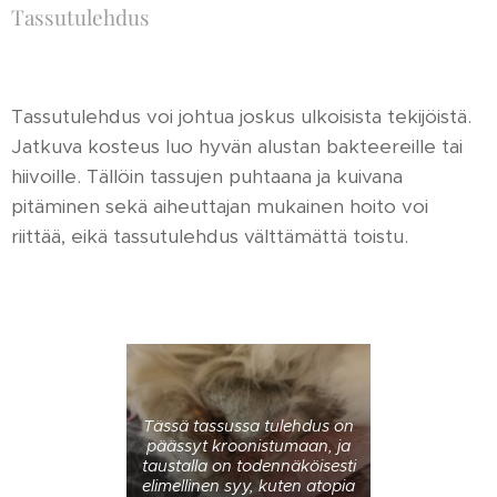
Tassutulehdus
Tassutulehdus voi johtua joskus ulkoisista tekijöistä.
Jatkuva kosteus luo hyvän alustan bakteereille tai
hiivoille. Tällöin tassujen puhtaana ja kuivana
pitäminen sekä aiheuttajan mukainen hoito voi
riittää, eikä tassutulehdus välttämättä toistu.
Tässä tassussa tulehdus on
päässyt kroonistumaan, ja
taustalla on todennäköisesti
elimellinen syy, kuten atopia