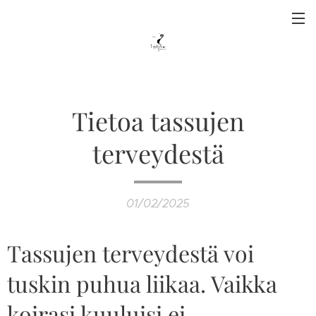
Tietoa tassujen
terveydestä
01/02/2025
Tassujen terveydestä voi
tuskin puhua liikaa. Vaikka
koirasi kuuluisi ei-