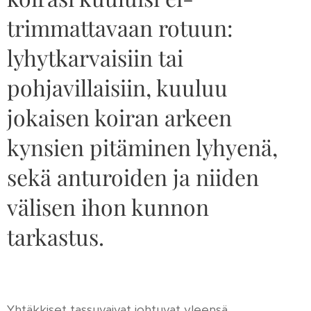
trimmattavaan rotuun:
lyhytkarvaisiin tai
pohjavillaisiin, kuuluu
jokaisen koiran arkeen
kynsien pitäminen lyhyenä,
sekä anturoiden ja niiden
välisen ihon kunnon
tarkastus.
Yhtäkkiset tassuvaivat johtuvat yleensä