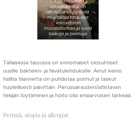
Kroonistunut
tassutulehdus on
aiheuttanut pysyviä
muutoksia tassussa:
valeanturan
muodostumisa ja syviä
taskuja ja poimuja.
Tällaisessa tassussa on erinomaiset olosuhteet
uusille bakteeri- ja hiivatulehduksille. Ainut keino
hallita tilannetta on puhdistaa poimut ja taskut
huolellisesti päivittäin. Perussairauden/altistavan
tekijän löytäminen ja hoito olisi ensiarvoisen tärkeää.
Perimä, atopia ja allergiat