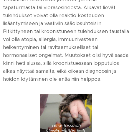
tapaturmasta tai vierasesineestä. Alkavat lievät
tulehdukset voivat olla reaktio kosteuden
lisääntymiseen ja vaativiin sääolosuhteisiin.
Pitkittyneen tai kroonistuneen tulehduksen taustalla
voi olla atopia, allergia, immuunivasteen
heikentyminen tai ravitsemukselliset tai
hormonaaliset ongelmat. Muutokset olisi hyvä saada
kiinni heti alussa, sillä kroonistuessaan lopputulos
alkaa näyttää samalta, eikä oikean diagnoosin ja
hoidon löytäminen ole enää niin helppoa.
Terve tassu on
yleisilmeeltään siisti.