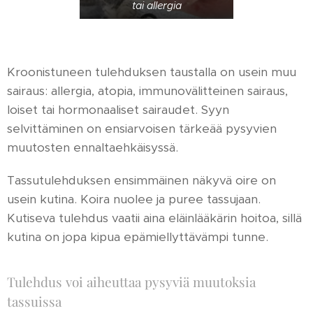
tai allergia
Kroonistuneen tulehduksen taustalla on usein muu
sairaus: allergia, atopia, immunovälitteinen sairaus,
loiset tai hormonaaliset sairaudet. Syyn
selvittäminen on ensiarvoisen tärkeää pysyvien
muutosten ennaltaehkäisyssä.
Tassutulehduksen ensimmäinen näkyvä oire on
usein kutina. Koira nuolee ja puree tassujaan.
Kutiseva tulehdus vaatii aina eläinlääkärin hoitoa, sillä
kutina on jopa kipua epämiellyttävämpi tunne.
Tulehdus voi aiheuttaa pysyviä muutoksia
tassuissa